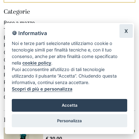
Categorie
Rose a mazzo
Terrarium
X
🍪 Informativa
Bouquet
Noi e terze parti selezionate utilizziamo cookie o
Rose Stabilizzate
tecnologie simili per finalità tecniche e, con il tuo
Composizioni floreali
consenso, anche per altre finalità come specificato
Cuori
nella
cookie policy
.
Laurea
Puoi acconsentire all’utilizzo di tali tecnologie
Piante
utilizzando il pulsante “Accetta”. Chiudendo questa
Piante Artificiali
informativa, continui senza accettare.
Scopri di più e personalizza
In evidenza
Condoglianze
Accetta
Prodotti in evidenza
Personalizza
Rosa stabilizzata turchese - vaso cilindro
€ 30,00