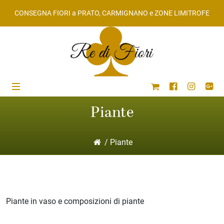
CONSEGNA FIORI a PRATO, CARMIGNANO e ZONE LIMITROFE
Piante
/ Piante
ub-Menu
Piante in vaso e composizioni di piante
ub-Menu