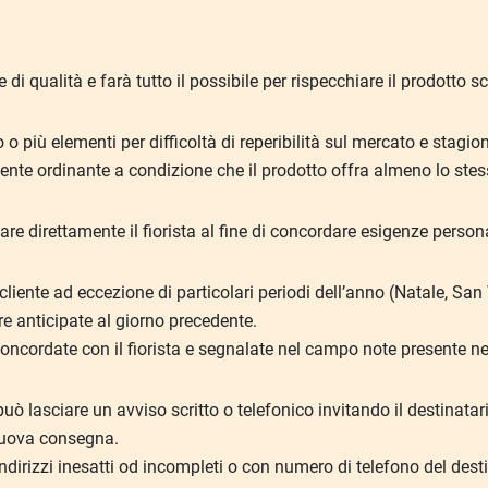
te di qualità e farà tutto il possibile per rispecchiare il prodotto 
più elementi per difficoltà di reperibilità sul mercato e stagion
liente ordinante a condizione che il prodotto offra almeno lo ste
tare direttamente il fiorista al fine di concordare esigenze persona
l cliente ad eccezione di particolari periodi dell’anno (Natale, S
re anticipate al giorno precedente.
concordate con il fiorista e segnalate nel campo note presente nel
 può lasciare un avviso scritto o telefonico invitando il destinata
 nuova consegna.
irizzi inesatti od incompleti o con numero di telefono del desti