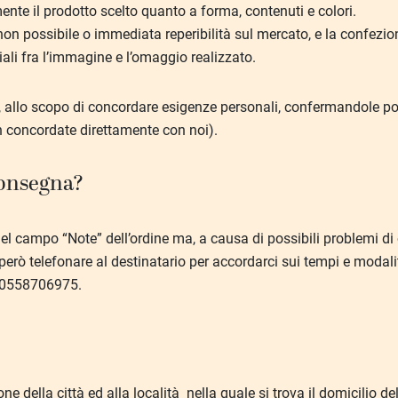
mente il prodotto scelto quanto a forma, contenuti e colori.
i non possibile o immediata reperibilità sul mercato, e la confezi
ali fra l’immagine e l’omaggio realizzato.
 allo scopo di concordare esigenze personali, confermandole po
n concordate direttamente con noi).
 consegna?
nel campo “Note” dell’ordine ma, a causa di possibili problemi d
 però telefonare al destinatario per accordarci sui tempi e moda
o 0558706975.
e della città ed alla località nella quale si trova il domicilio de