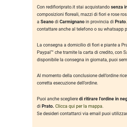
Con redifioriprato.it stai acquistando
senza i
composizioni floreali, mazzi di fiori e rose r
a
Seano
di
Carmignano
in provincia di
Prato
contattare anche al telefono o su whatsapp pe
La consegna a domicilio di fiori e piante a Pr
Paypal™ che tramite la carta di credito, con S
disponibile la consegna in giornata, puoi se
Al momento della conclusione dell’ordine riceve
corretta esecuzione dell’ordine.
Puoi anche scegliere
di ritirare l’ordine in ne
di
Prato
.
Clicca qui per la mappa
.
Se desideri contattarci via email puoi utilizzar