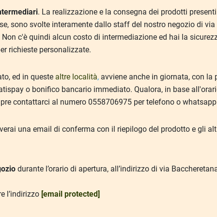
ntermediari
. La realizzazione e la consegna dei prodotti presenti 
osse, sono svolte interamente dallo staff del nostro negozio di v
. Non c'è quindi alcun costo di intermediazione ed hai la sicurezza
r richieste personalizzate.
ato, ed in queste
altre località
,
avviene anche in giornata, con la 
atispay o bonifico bancario immediato. Qualora, in base all'orario
mpre contattarci al numero 0558706975 per telefono o whatsapp 
rai una email di conferma con il riepilogo del prodotto e gli altri
gozio
durante l’orario di apertura, all’indirizzo di via Bacchereta
e l’indirizzo
[email protected]