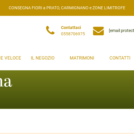
CONSEGNA FIORI a PRATO, CARMIGNANO e ZONE LIMITROFE
Contattaci
[email protec
0558706975
NE VELOCE
IL NEGOZIO
MATRIMONI
CONTATTI
na