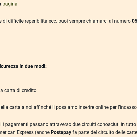
ta
pagina
e di difficile reperibilità ecc. puoi sempre chiamarci al numero
0
icurezza in due modi:
la carta di credito
la carta a noi affinché li possiamo inserire online per l’incasso
tti i pagamenti passano attraverso due circuiti conosciuti in tutto
 American Express (anche
Postepay
fa parte del circuito delle car