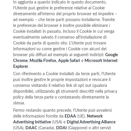
In aggiunta a quanto indicato in questo documento,
l'Utente può gestire le preferenze relative ai Cookie
direttamente all'interno del proprio browser ed impedire –
ad esempio – che terze parti possano installarne. Tramite
le preferenze del browser è inoltre possibile eliminare i
Cookie installati in passato, incluso il Cookie in cui venga
eventualmente salvato il consenso all'installazione di
Cookie da parte di questo sito. L'Utente può trovare
informazioni su come gestire i Cookie con alcuni dei
browser più diffusi ad esempio ai seguenti indirizzi:
Google
Chrome
,
Mozilla Firefox
,
Apple Safari
e
Microsoft Internet
Explorer
.
Con riferimento a Cookie installati da terze parti, l'Utente
può inoltre gestire le proprie impostazioni e revocare il
consenso visitando il relativo link di opt out (qualora
disponibile), utilizzando gli strumenti descritti nella privacy
policy della terza parte o contattando direttamente la
stessa.
Fermo restando quanto precede, l’Utente può avvalersi
delle informazioni fornite da
EDAA
(UE),
Network
Advertising Initiative
(USA) e
Digital Advertising Alliance
(USA),
DAAC
(Canada),
DDAI
(Giappone) o altri servizi